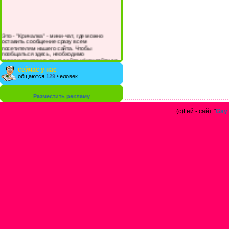
Это - "Кричалка" - мини-чат, где можно
оставить сообщение сразу всем
посетителям нашего сайта. Чтобы
пообщаться здесь, необходимо
зарегистрироваться на сайте и/или войти со
своими логином и паролем.
сейчас у нас
общаются
129
человек
Разместить рекламу
(с)Гей - сайт "
Gay 