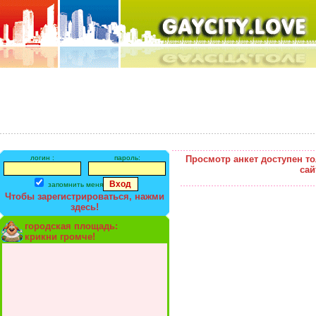
логин :
пароль:
Просмотр анкет доступен т
сай
запомнить меня
Чтобы зарегистрироваться, нажми
здесь!
городская площадь:
крикни громче!