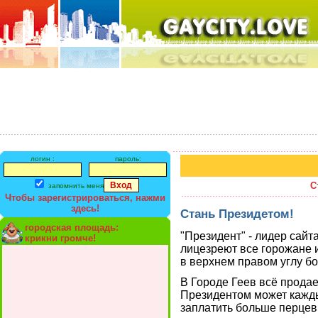
логин :
пароль:
С
запомнить меня
Чтобы зарегистрироваться, нажми
здесь!
Стань Президетом!
городская площадь:
"Президент" - лидер сайта
крикни громче!
лицезреют все горожане и
в верхнем правом углу б
В Городе Геев всё продае
Президентом может кажды
заплатить больше перцев