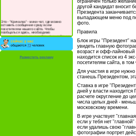
ограничен только желание
другой кандидат вносит 
Президента заканчиваетс
выпадающем меню под пор
Это - "Кричалка" - мини-чат, где можно
фото.
оставить сообщение сразу всем
посетителям нашего сайта. Чтобы
Правила
пообщаться здесь, необходимо
зарегистрироваться на сайте и/или войти со
своими логином и паролем.
Блок игры "Президент" н
сейчас у нас
общаются
73
человек
увидеть главную фотогра
возраст и офф-лайновый
находится список из 4 эк
Разместить рекламу
посетителям сайта, в том 
Для участия в игре нужно
станешь Президентом, эта
Ставка в игре "Президент
дней у власти находится 
расчете округление до це
числа целых дней - меньш
московскому времени.
В игре участвует "главн
если у тебя нет "главной
если удалишь свою "глав
фотографии портрет дейс