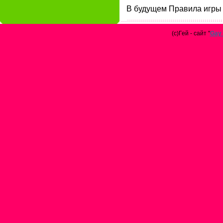
В будущем Правила игры 
(с)Гей - сайт "
Gay 