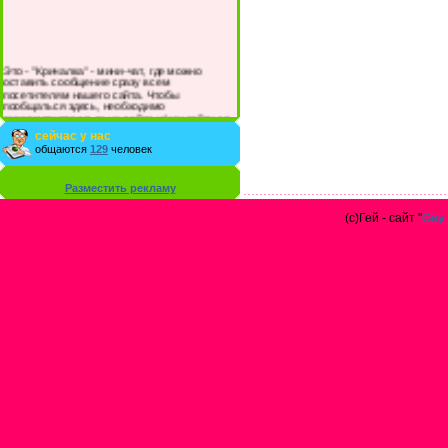
Это - "Кричалка" - мини-чат, где можно
оставить сообщение сразу всем
посетителям нашего сайта. Чтобы
пообщаться здесь, необходимо
зарегистрироваться на сайте и/или войти со
своими логином и паролем.
сейчас у нас
общаются
129
человек
Разместить рекламу
(с)Гей - сайт "
Gay 