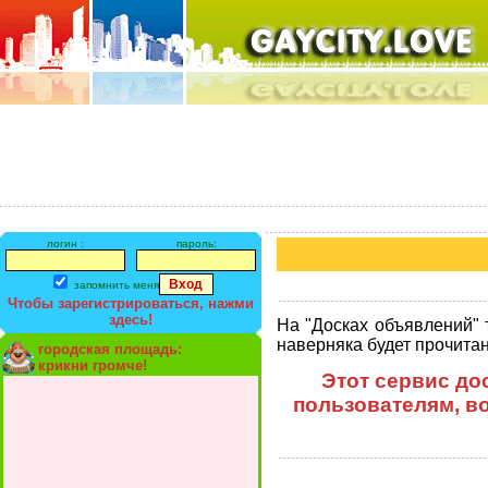
логин :
пароль:
запомнить меня
Чтобы зарегистрироваться, нажми
здесь!
На "Досках объявлений" 
наверняка будет прочитан
городская площадь:
крикни громче!
Этот сервис до
пользователям, в