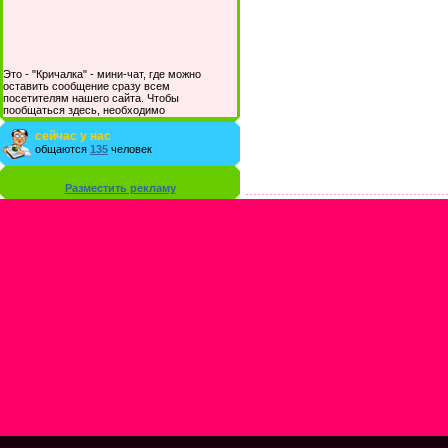
Это - "Кричалка" - мини-чат, где можно
оставить сообщение сразу всем
посетителям нашего сайта. Чтобы
пообщаться здесь, необходимо
зарегистрироваться на сайте и/или войти со
своими логином и паролем.
сейчас у нас
общаются
135
человек
Разместить рекламу