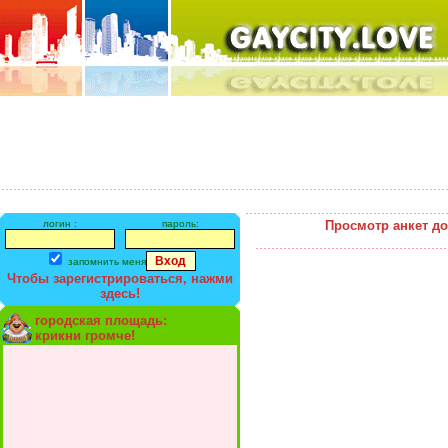
логин :
пароль:
Просмотр анкет д
запомнить меня
Чтобы зарегистрироваться, нажми
здесь!
городская площадь:
крикни громче!