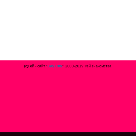
(с)Гей - сайт "
Gay City
", 2000-2019: гей знакомства.