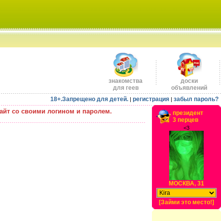
знакомства
доски
для геев
объявлений
18+.Запрещено для детей.
регистрация
забыл пароль?
|
|
айт со своими логином и паролем.
президент
3 перцев
<3
МОСКВА, 31
[Займи это место!]