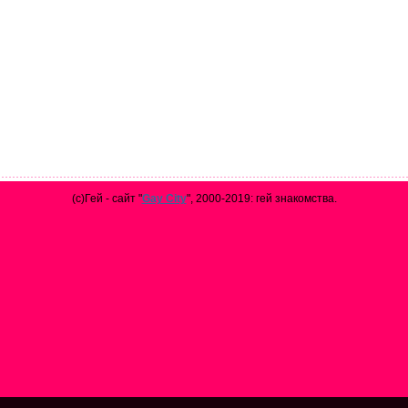
(с)Гей - сайт "
Gay City
", 2000-2019: гей знакомства.