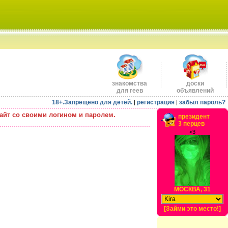
знакомства
доски
для геев
объявлений
18+.Запрещено для детей.
регистрация
забыл пароль?
|
|
айт со своими логином и паролем.
президент
3 перцев
<3
МОСКВА, 31
[Займи это место!]