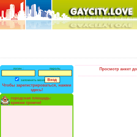
логин :
пароль:
Просмотр анкет д
запомнить меня
Чтобы зарегистрироваться, нажми
здесь!
городская площадь:
крикни громче!