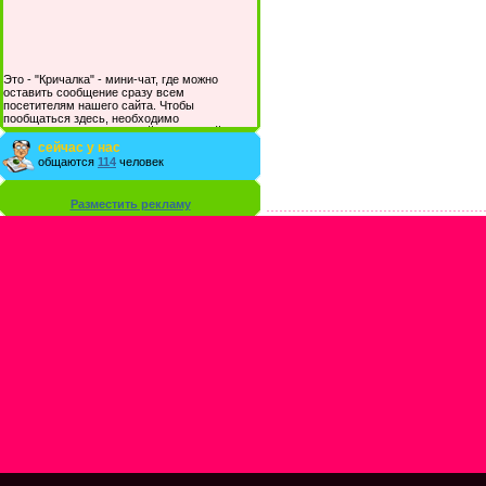
Это - "Кричалка" - мини-чат, где можно
оставить сообщение сразу всем
посетителям нашего сайта. Чтобы
пообщаться здесь, необходимо
зарегистрироваться на сайте и/или войти со
своими логином и паролем.
сейчас у нас
общаются
114
человек
Разместить рекламу