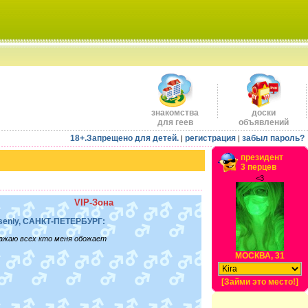
знакомства
доски
для геев
объявлений
18+.Запрещено для детей.
регистрация
забыл пароль?
|
|
президент
3 перцев
<3
VIP-Зона
seniy, САНКТ-ПЕТЕРБУРГ:
ажаю всех кто меня обожает
МОСКВА, 31
[Займи это место!]