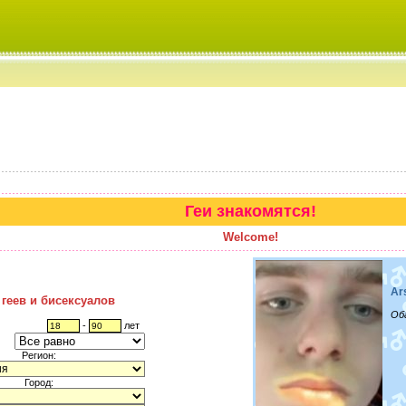
Геи знакомятся!
Welcome!
Ar
 геев и бисексуалов
Об
-
лет
Регион:
Город: