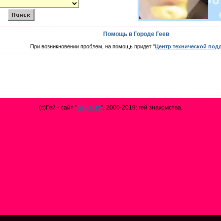
Помощь в Городе Геев
При возникновении проблем, на помощь придет "
Центр технической под
(с)Гей - сайт "
Gay City
", 2000-2019: гей знакомства.