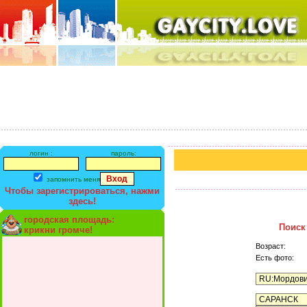
логин :
пароль:
запомнить меня
Чтобы зарегистрироваться, нажми
здесь!
городская площадь:
Поиск
крикни громче!
Возраст:
Есть фото: