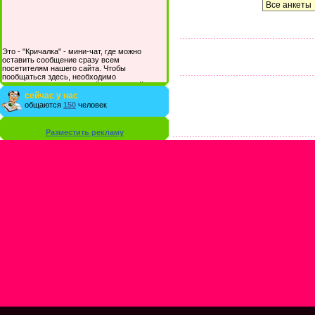
Это - "Кричалка" - мини-чат, где можно
оставить сообщение сразу всем
посетителям нашего сайта. Чтобы
пообщаться здесь, необходимо
зарегистрироваться на сайте и/или войти со
своими логином и паролем.
сейчас у нас
общаются
150
человек
Разместить рекламу