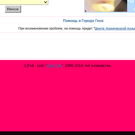
Помощь в Городе Геев
При возникновении проблем, на помощь придет "
Центр технической под
(с)Гей - сайт "
Gay City
", 2000-2019: гей знакомства.