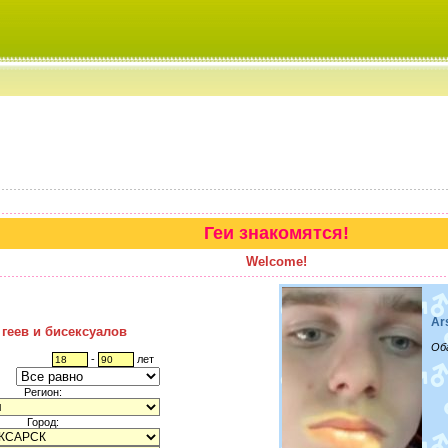
Геи знакомятся!
Welcome!
Ar
 геев и бисексуалов
Об
-
лет
Регион:
Город: