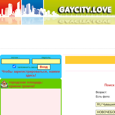
логин :
пароль:
запомнить меня
Чтобы зарегистрироваться, нажми
здесь!
городская площадь:
Поиск
крикни громче!
Возраст:
Есть фото: