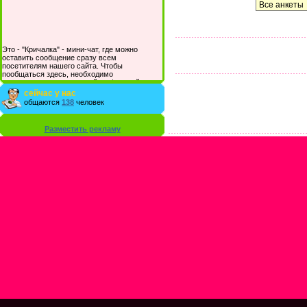
Это - "Кричалка" - мини-чат, где можно
оставить сообщение сразу всем
посетителям нашего сайта. Чтобы
пообщаться здесь, необходимо
зарегистрироваться на сайте и/или войти со
своими логином и паролем.
сейчас у нас
общаются
138
человек
Разместить рекламу