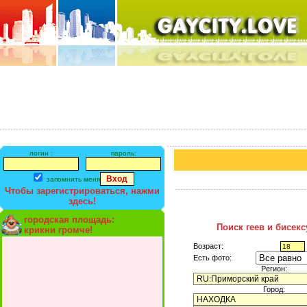
логин :
пароль:
запомнить меня
Чтобы зарегистрироваться, нажми
здесь!
городская площадь:
Поиск геев и бисек
крикни громче!
Возраст:
Есть фото:
Регион:
Город: