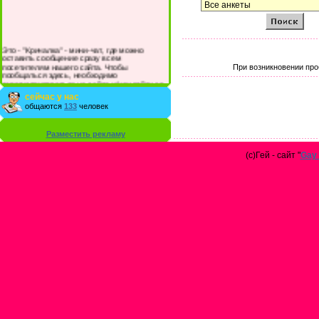
Это - "Кричалка" - мини-чат, где можно
оставить сообщение сразу всем
посетителям нашего сайта. Чтобы
При возникновении про
пообщаться здесь, необходимо
зарегистрироваться на сайте и/или войти со
своими логином и паролем.
сейчас у нас
общаются
133
человек
Разместить рекламу
(с)Гей - сайт "
Gay 