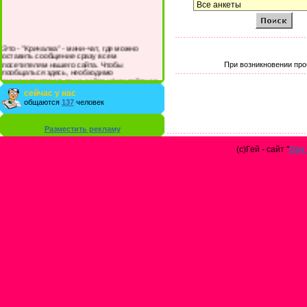
Это - "Кричалка" - мини-чат, где можно
оставить сообщение сразу всем
посетителям нашего сайта. Чтобы
При возникновении про
пообщаться здесь, необходимо
зарегистрироваться на сайте и/или войти со
своими логином и паролем.
сейчас у нас
общаются
137
человек
Разместить рекламу
(с)Гей - сайт "
Gay 