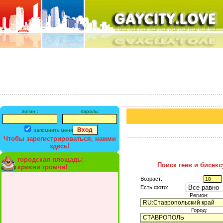
логин :
пароль:
запомнить меня
Чтобы зарегистрироваться, нажми
здесь!
городская площадь:
Поиск геев и бисек
крикни громче!
Возраст:
Есть фото:
Регион:
Город: