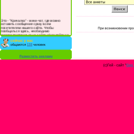
Это - "Кричалка" - мини-чат, где можно
оставить сообщение сразу всем
посетителям нашего сайта. Чтобы
При возникновении про
пообщаться здесь, необходимо
зарегистрироваться на сайте и/или войти со
своими логином и паролем.
сейчас у нас
общаются
133
человек
Разместить рекламу
(с)Гей - сайт "
Gay 