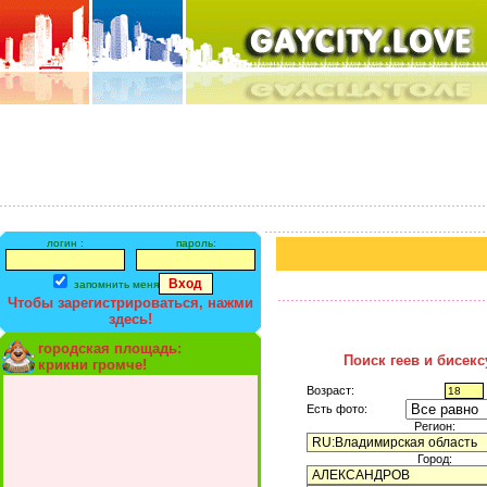
логин :
пароль:
запомнить меня
Чтобы зарегистрироваться, нажми
здесь!
городская площадь:
Поиск геев и бисек
крикни громче!
Возраст:
Есть фото:
Регион:
Город: