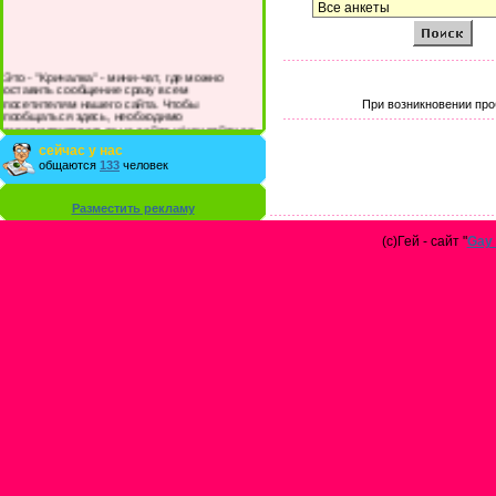
Это - "Кричалка" - мини-чат, где можно
оставить сообщение сразу всем
посетителям нашего сайта. Чтобы
При возникновении про
пообщаться здесь, необходимо
зарегистрироваться на сайте и/или войти со
своими логином и паролем.
сейчас у нас
общаются
133
человек
Разместить рекламу
(с)Гей - сайт "
Gay 