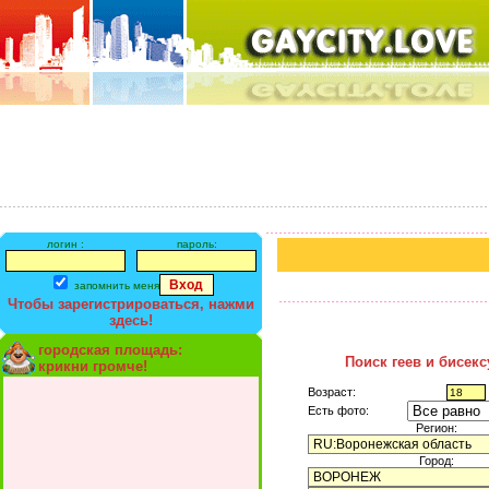
логин :
пароль:
запомнить меня
Чтобы зарегистрироваться, нажми
здесь!
городская площадь:
Поиск геев и бисек
крикни громче!
Возраст:
Есть фото:
Регион:
Город: