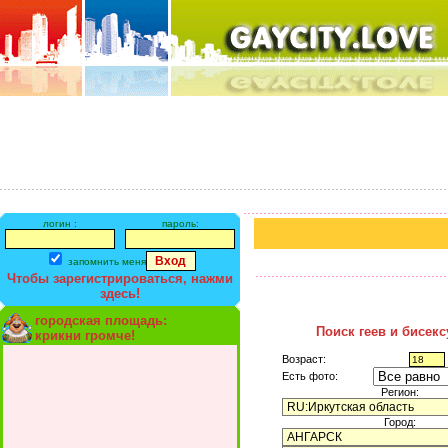
логин :
пароль:
запомнить меня
Чтобы зарегистрироваться, нажми
здесь!
городская площадь:
Поиск геев и бисек
крикни громче!
Возраст:
Есть фото:
Регион:
Город: