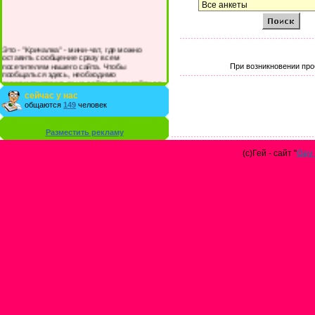
Это - "Кричалка" - мини-чат, где можно
оставить сообщение сразу всем
посетителям нашего сайта. Чтобы
При возникновении про
пообщаться здесь, необходимо
зарегистрироваться на сайте и/или войти со
своими логином и паролем.
сейчас у нас
общаются
149
человек
Разместить рекламу
(с)Гей - сайт "
Gay 