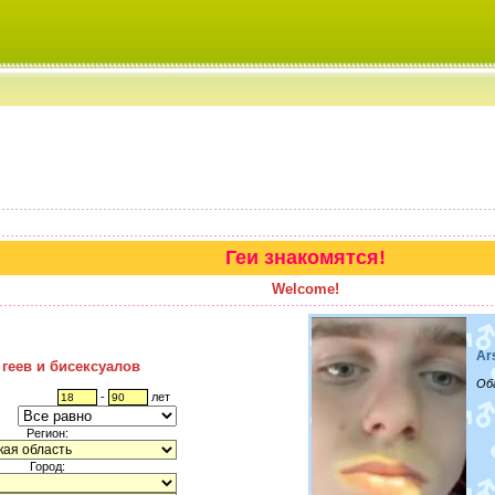
Геи знакомятся!
Welcome!
Ar
 геев и бисексуалов
Об
-
лет
Регион:
Город: