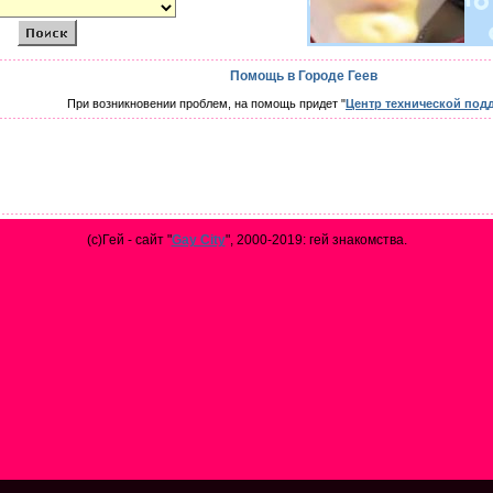
Помощь в Городе Геев
При возникновении проблем, на помощь придет "
Центр технической под
(с)Гей - сайт "
Gay City
", 2000-2019: гей знакомства.