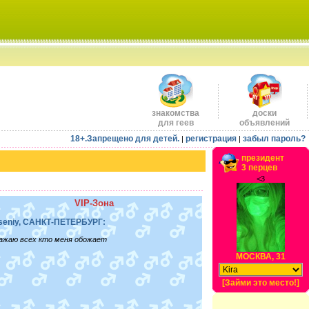
знакомства
доски
для геев
объявлений
18+.Запрещено для детей.
регистрация
забыл пароль?
|
|
президент
3 перцев
<3
VIP-Зона
seniy, САНКТ-ПЕТЕРБУРГ:
ажаю всех кто меня обожает
МОСКВА, 31
[Займи это место!]