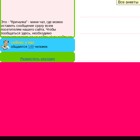
Это - "Кричалка" - мини-чат, где можно
оставить сообщение сразу всем
посетителям нашего сайта. Чтобы
пообщаться здесь, необходимо
зарегистрироваться на сайте и/или войти со
своими логином и паролем.
сейчас у нас
общаются
149
человек
Разместить рекламу