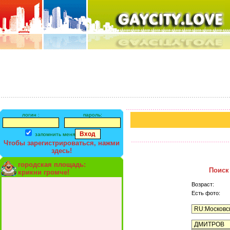
логин :
пароль:
запомнить меня
Чтобы зарегистрироваться, нажми
здесь!
городская площадь:
Поиск
крикни громче!
Возраст:
Есть фото: