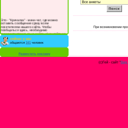
Это - "Кричалка" - мини-чат, где можно
оставить сообщение сразу всем
посетителям нашего сайта. Чтобы
При возникновении про
пообщаться здесь, необходимо
зарегистрироваться на сайте и/или войти со
своими логином и паролем.
сейчас у нас
общаются
161
человек
Разместить рекламу
(с)Гей - сайт "
Gay 