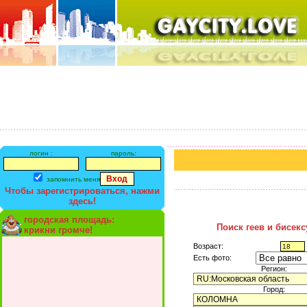
логин :
пароль:
запомнить меня
Чтобы зарегистрироваться, нажми
здесь!
городская площадь:
Поиск геев и бисек
крикни громче!
Возраст:
Есть фото:
Регион:
Город: