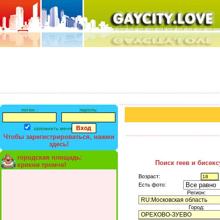
логин :
пароль:
запомнить меня
Чтобы зарегистрироваться, нажми
здесь!
городская площадь:
Поиск геев и бисек
крикни громче!
Возраст:
Есть фото:
Регион:
Город: