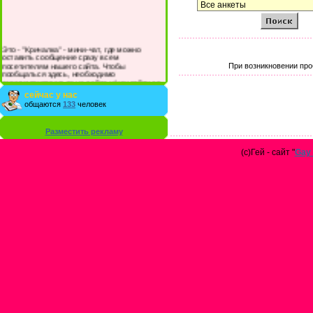
Это - "Кричалка" - мини-чат, где можно
оставить сообщение сразу всем
посетителям нашего сайта. Чтобы
При возникновении про
пообщаться здесь, необходимо
зарегистрироваться на сайте и/или войти со
своими логином и паролем.
сейчас у нас
общаются
133
человек
Разместить рекламу
(с)Гей - сайт "
Gay 