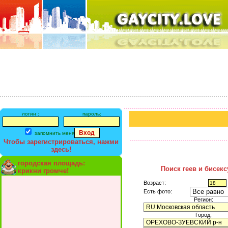
логин :
пароль:
запомнить меня
Чтобы зарегистрироваться, нажми
здесь!
городская площадь:
Поиск геев и бисек
крикни громче!
Возраст:
Есть фото:
Регион:
Город: