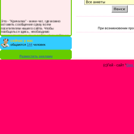
Это - "Кричалка" - мини-чат, где можно
оставить сообщение сразу всем
посетителям нашего сайта. Чтобы
При возникновении про
пообщаться здесь, необходимо
зарегистрироваться на сайте и/или войти со
своими логином и паролем.
сейчас у нас
общаются
144
человек
Разместить рекламу
(с)Гей - сайт "
Gay 