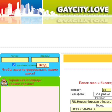
логин :
пароль:
запомнить меня
Чтобы зарегистрироваться, нажми
здесь!
городская площадь:
Поиск геев и бисек
крикни громче!
Возраст:
Есть фото:
Регион:
Город: