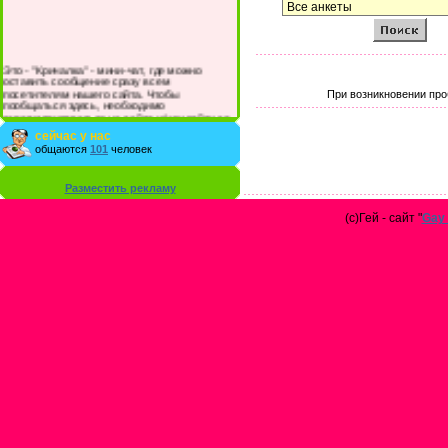
Это - "Кричалка" - мини-чат, где можно
оставить сообщение сразу всем
посетителям нашего сайта. Чтобы
При возникновении про
пообщаться здесь, необходимо
зарегистрироваться на сайте и/или войти со
своими логином и паролем.
сейчас у нас
общаются
101
человек
Разместить рекламу
(с)Гей - сайт "
Gay 