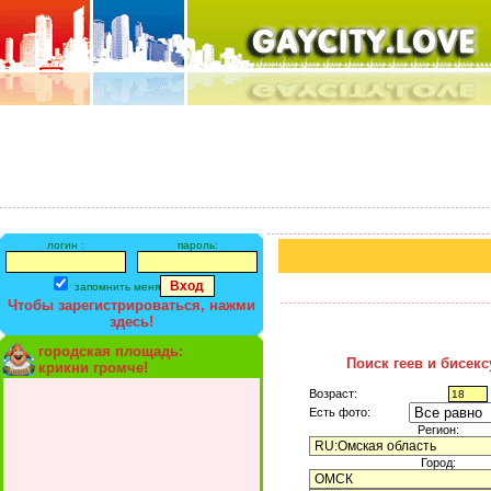
логин :
пароль:
запомнить меня
Чтобы зарегистрироваться, нажми
здесь!
городская площадь:
Поиск геев и бисек
крикни громче!
Возраст:
Есть фото:
Регион:
Город: