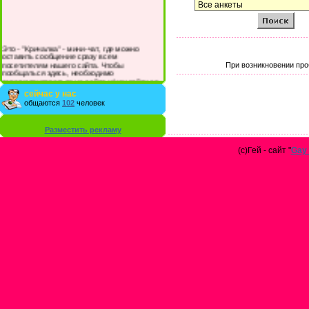
Это - "Кричалка" - мини-чат, где можно
оставить сообщение сразу всем
посетителям нашего сайта. Чтобы
При возникновении про
пообщаться здесь, необходимо
зарегистрироваться на сайте и/или войти со
своими логином и паролем.
сейчас у нас
общаются
102
человек
Разместить рекламу
(с)Гей - сайт "
Gay 