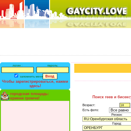
логин :
пароль:
запомнить меня
Чтобы зарегистрироваться, нажми
здесь!
городская площадь:
Поиск геев и бисек
крикни громче!
Возраст:
Есть фото:
Регион:
Город: