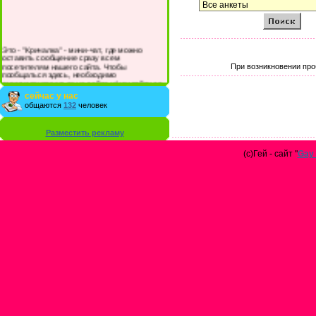
Это - "Кричалка" - мини-чат, где можно
оставить сообщение сразу всем
посетителям нашего сайта. Чтобы
При возникновении про
пообщаться здесь, необходимо
зарегистрироваться на сайте и/или войти со
своими логином и паролем.
сейчас у нас
общаются
132
человек
Разместить рекламу
(с)Гей - сайт "
Gay 