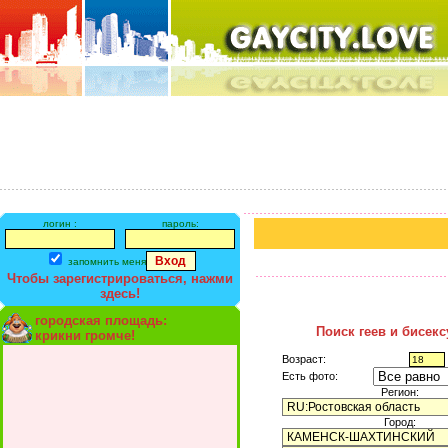
логин :
пароль:
запомнить меня
Чтобы зарегистрироваться, нажми
здесь!
городская площадь:
Поиск геев и бисек
крикни громче!
Возраст:
Есть фото:
Регион:
Город: