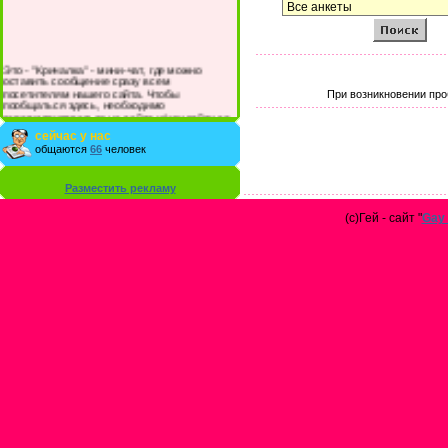
Это - "Кричалка" - мини-чат, где можно
оставить сообщение сразу всем
посетителям нашего сайта. Чтобы
При возникновении про
пообщаться здесь, необходимо
зарегистрироваться на сайте и/или войти со
своими логином и паролем.
сейчас у нас
общаются
66
человек
Разместить рекламу
(с)Гей - сайт "
Gay 