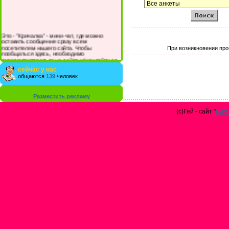
Это - "Кричалка" - мини-чат, где можно
оставить сообщение сразу всем
посетителям нашего сайта. Чтобы
При возникновении про
пообщаться здесь, необходимо
зарегистрироваться на сайте и/или войти со
своими логином и паролем.
сейчас у нас
общаются
139
человек
Разместить рекламу
(с)Гей - сайт "
Gay 