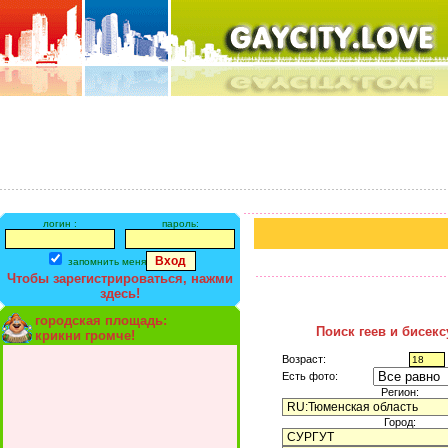
логин :
пароль:
запомнить меня
Чтобы зарегистрироваться, нажми
здесь!
городская площадь:
Поиск геев и бисек
крикни громче!
Возраст:
Есть фото:
Регион:
Город: