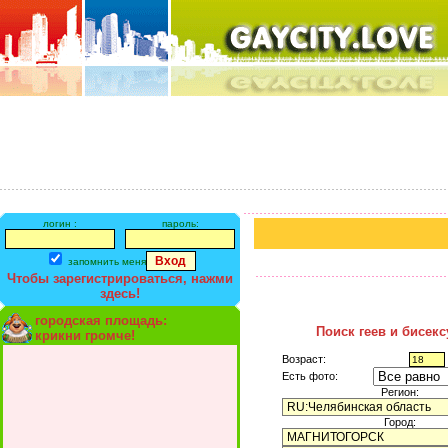
логин :
пароль:
запомнить меня
Чтобы зарегистрироваться, нажми
здесь!
городская площадь:
Поиск геев и бисек
крикни громче!
Возраст:
Есть фото:
Регион:
Город: