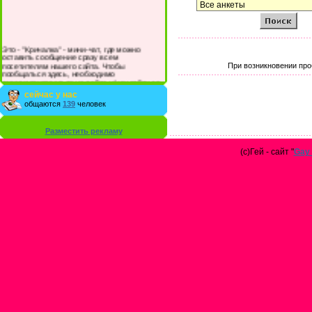
Это - "Кричалка" - мини-чат, где можно
оставить сообщение сразу всем
посетителям нашего сайта. Чтобы
При возникновении про
пообщаться здесь, необходимо
зарегистрироваться на сайте и/или войти со
своими логином и паролем.
сейчас у нас
общаются
139
человек
Разместить рекламу
(с)Гей - сайт "
Gay 